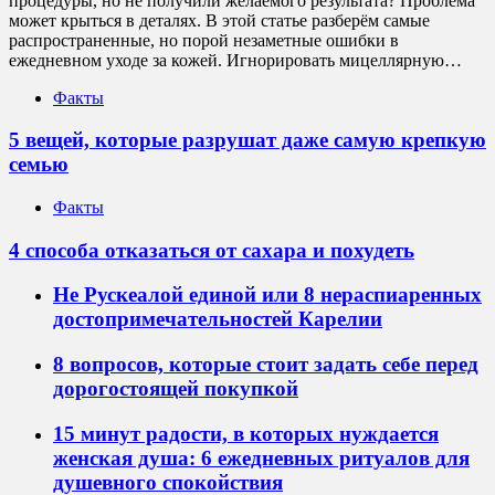
процедуры, но не получили желаемого результата? Проблема
может крыться в деталях. В этой статье разберём самые
распространенные, но порой незаметные ошибки в
ежедневном уходе за кожей. Игнорировать мицеллярную…
Факты
5 вещей, которые разрушат даже самую крепкую
семью
Факты
4 способа отказаться от сахара и похудеть
Не Рускеалой единой или 8 нераспиаренных
достопримечательностей Карелии
8 вопросов, которые стоит задать себе перед
дорогостоящей покупкой
15 минут радости, в которых нуждается
женская душа: 6 ежедневных ритуалов для
душевного спокойствия