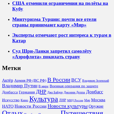
США отменили ограничения на полёты на
Кубу
Минтуризма Турции: почти все отели
страны принимают карту «Мир»
Эксперты отмечают рост интереса к турам в
Катар
Суд Шри-Ланки запретил самолёту
«Аэрофлота» покидать страну
Метки
В России
ВСУ
Актёр
Армия РФ (ВС РФ)
Владимир Зеленский
Владимир Путин
Военная операция по защите
В мире
ДНР
Донбасс
Донбасса
Германия
Джонни Деппа
Джо Байден
Культура
Москва
Искусство
ЛНР
Кино
Мир
МИД России
Новости культуры
Новости России
НАТО
Оружие
Отдых
Путешествия