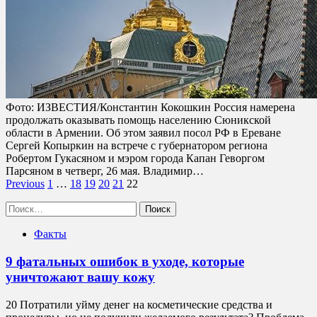
Фото: ИЗВЕСТИЯ/Константин Кокошкин Россия намерена
продолжать оказывать помощь населению Сюникской
области в Армении. Об этом заявил посол РФ в Ереване
Сергей Копыркин на встрече с губернатором региона
Робертом Гукасяном и мэром города Капан Геворгом
Парсяном в четверг, 26 мая. Владимир…
Пагинация
Previous
1
…
18
19
20
21
22
записей
Найти:
Факты
9 фатальных ошибок в уходе, которые
уничтожают вашу кожу
20 Потратили уйму денег на косметические средства и