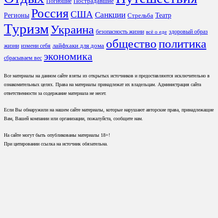
Пострадавшие
Погибшие
Россия
США
Санкции
Регионы
Театр
Стрельба
Туризм
Украина
безопасность жизни
здоровый образ
всё о еде
общество
политика
лайфхаки для дома
жизни
измени себя
экономика
сбрасываем вес
Все материалы на данном сайте взяты из открытых источников и предоставляются исключительно в
ознакомительных целях. Права на материалы принадлежат их владельцам. Администрация сайта
ответственности за содержание материала не несет.
Если Вы обнаружили на нашем сайте материалы, которые нарушают авторские права, принадлежащие
Вам, Вашей компании или организации, пожалуйста, сообщите нам.
На сайте могут быть опубликованы материалы 18+!
При цитировании ссылка на источник обязательна.