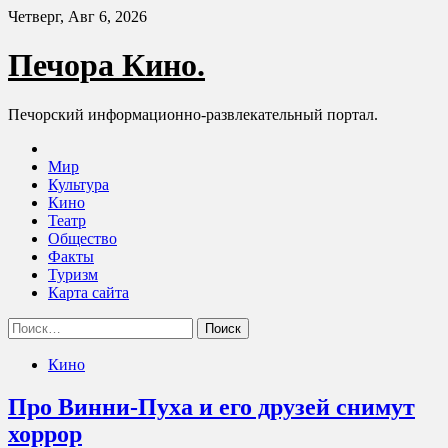
Skip
Четверг, Авг 6, 2026
to
content
Печора Кино.
Печорский информационно-развлекательный портал.
Мир
Культура
Кино
Театр
Общество
Факты
Туризм
Карта сайта
Найти:
Кино
Про Винни-Пуха и его друзей снимут
хоррор