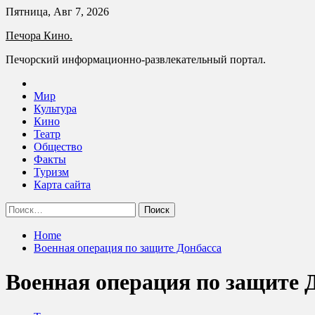
Skip
Пятница, Авг 7, 2026
to
Печора Кино.
content
Печорский информационно-развлекательный портал.
Мир
Культура
Кино
Театр
Общество
Факты
Туризм
Карта сайта
Найти:
Home
Военная операция по защите Донбасса
Военная операция по защите 