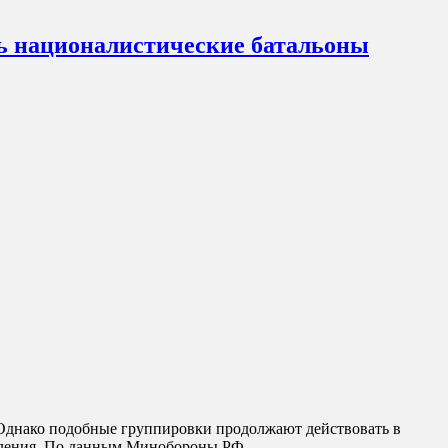
ть националистические батальоны
Однако подобные группировки продолжают действовать в
зделения. По данным Минобороны РФ,…