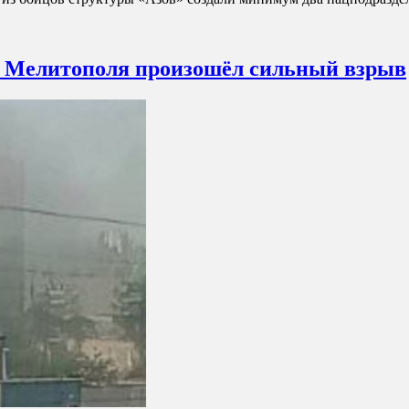
ре Мелитополя произошёл сильный взрыв