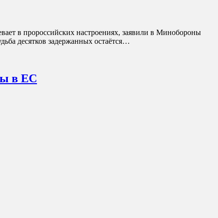
евает в пророссийских настроениях, заявили в Минобороны
удьба десятков задержанных остаётся…
ны в ЕС