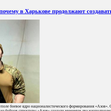
почему в Харькове продолжают создава
поле боевое ядро националистического формирования «Азов». 
емя из бойцов структуры «Азов» создали минимум два нацподра