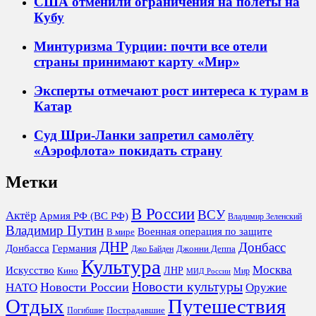
США отменили ограничения на полёты на
Кубу
Минтуризма Турции: почти все отели
страны принимают карту «Мир»
Эксперты отмечают рост интереса к турам в
Катар
Суд Шри-Ланки запретил самолёту
«Аэрофлота» покидать страну
Метки
В России
ВСУ
Актёр
Армия РФ (ВС РФ)
Владимир Зеленский
Владимир Путин
Военная операция по защите
В мире
ДНР
Донбасс
Донбасса
Германия
Джонни Деппа
Джо Байден
Культура
Москва
Искусство
ЛНР
Кино
Мир
МИД России
Новости культуры
Новости России
НАТО
Оружие
Отдых
Путешествия
Пострадавшие
Погибшие