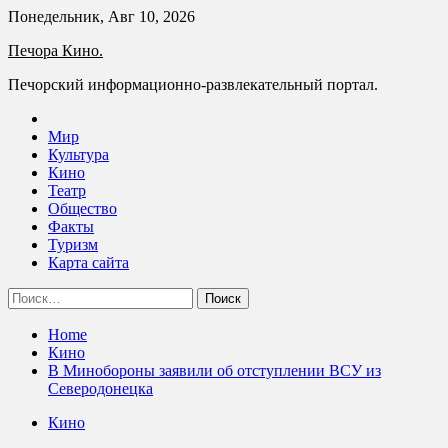
Skip
Понедельник, Авг 10, 2026
to
Печора Кино.
content
Печорский информационно-развлекательный портал.
Мир
Культура
Кино
Театр
Общество
Факты
Туризм
Карта сайта
Найти:
Home
Кино
В Минобороны заявили об отступлении ВСУ из
Северодонецка
Кино