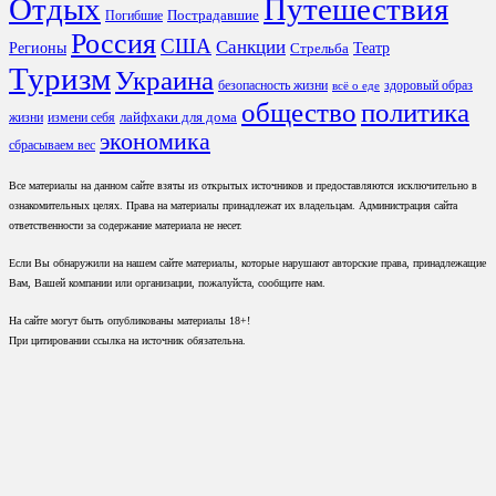
Отдых
Путешествия
Пострадавшие
Погибшие
Россия
США
Санкции
Регионы
Театр
Стрельба
Туризм
Украина
безопасность жизни
здоровый образ
всё о еде
общество
политика
лайфхаки для дома
жизни
измени себя
экономика
сбрасываем вес
Все материалы на данном сайте взяты из открытых источников и предоставляются исключительно в
ознакомительных целях. Права на материалы принадлежат их владельцам. Администрация сайта
ответственности за содержание материала не несет.
Если Вы обнаружили на нашем сайте материалы, которые нарушают авторские права, принадлежащие
Вам, Вашей компании или организации, пожалуйста, сообщите нам.
На сайте могут быть опубликованы материалы 18+!
При цитировании ссылка на источник обязательна.