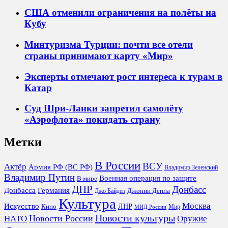
США отменили ограничения на полёты на
Кубу
Минтуризма Турции: почти все отели
страны принимают карту «Мир»
Эксперты отмечают рост интереса к турам в
Катар
Суд Шри-Ланки запретил самолёту
«Аэрофлота» покидать страну
Метки
В России
ВСУ
Актёр
Армия РФ (ВС РФ)
Владимир Зеленский
Владимир Путин
Военная операция по защите
В мире
ДНР
Донбасс
Донбасса
Германия
Джонни Деппа
Джо Байден
Культура
Москва
Искусство
ЛНР
Кино
Мир
МИД России
Новости культуры
Новости России
НАТО
Оружие