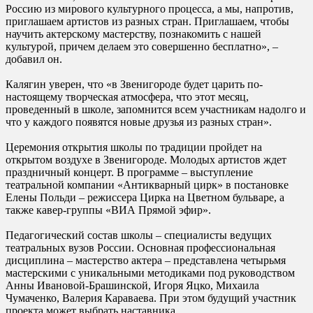
Россию из мирового культурного процесса, а мы, напротив,
приглашаем артистов из разных стран. Приглашаем, чтобы
научить актерскому мастерству, познакомить с нашей
культурой, причем делаем это совершенно бесплатно», –
добавил он.
Калягин уверен, что «в Звенигороде будет царить по-
настоящему творческая атмосфера, что этот месяц,
проведенный в школе, запомнится всем участникам надолго и
что у каждого появятся новые друзья из разных стран».
Церемония открытия школы по традиции пройдет на
открытом воздухе в Звенигороде. Молодых артистов ждет
праздничный концерт. В программе – выступление
театральной компании «Антикварный цирк» в постановке
Елены Польди – режиссера Цирка на Цветном бульваре, а
также кавер-группы «ВИА Прямой эфир».
Педагогический состав школы – специалисты ведущих
театральных вузов России. Основная профессиональная
дисциплина – мастерство актера – представлена четырьмя
мастерскими с уникальными методиками под руководством
Анны Ивановой-Брашинской, Игоря Яцко, Михаила
Чумаченко, Валерия Караваева. При этом будущий участник
проекта может выбрать наставника.