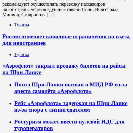
рекомендуют осуществлять перевозку пассажиров
на юг страны через воздушные гавани Сочи, Волгограда,
Минвод, Ставрополя […]
Туризм
Россия отменяет ковидные ограничения на въезд
для иностранцев
Туризм
«Аэрофлот» закрыл продажу билетов на рейсы
на Шри-Ланку
Посол Шри-Ланки вызван в МИД РФ из-за
ареста самолёта «Аэрофлота»
Рейс «Аэрофлота» задержан на Шри-Ланке
из-за спора с лизингодателем
Ростуризм может ввести нулевой НДС для
туроператоров