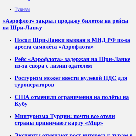
Туризм
«Аэрофлот» закрыл продажу билетов на рейсы
на Шри-Ланку
Посол Шри-Ланки вызван в МИД РФ из-за
ареста самолёта «Аэрофлота»
Рейс «Аэрофлота» задержан на Шри-Ланке
из-за спора с лизингодателем
Ростуризм может ввести нулевой НДС для
туроператоров
США отменили ограничения на полёты на
Кубу
Минтуризма Турции: почти все отели
страны принимают карту «Мир»
Эксперты отмечают рост интереса к турам в