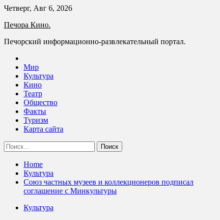
Skip
Четверг, Авг 6, 2026
to
Печора Кино.
content
Печорский информационно-развлекательный портал.
Мир
Культура
Кино
Театр
Общество
Факты
Туризм
Карта сайта
Найти:
Home
Культура
Союз частных музеев и коллекционеров подписал
соглашение с Минкультуры
Культура