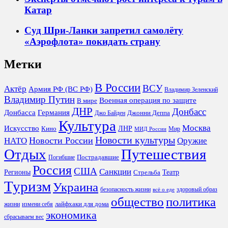
Катар
Суд Шри-Ланки запретил самолёту
«Аэрофлота» покидать страну
Метки
В России
ВСУ
Актёр
Армия РФ (ВС РФ)
Владимир Зеленский
Владимир Путин
Военная операция по защите
В мире
ДНР
Донбасс
Донбасса
Германия
Джонни Деппа
Джо Байден
Культура
Москва
Искусство
ЛНР
Кино
Мир
МИД России
Новости культуры
Новости России
НАТО
Оружие
Отдых
Путешествия
Пострадавшие
Погибшие
Россия
США
Санкции
Регионы
Театр
Стрельба
Туризм
Украина
безопасность жизни
здоровый образ
всё о еде
общество
политика
лайфхаки для дома
жизни
измени себя
экономика
сбрасываем вес