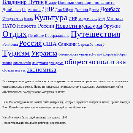
Владимир Путин
Военная операция по защите
В мире
ДНР
Донбасс
Донбасса
Германия
Джонни Деппа
Джо Байден
Культура
Москва
Искусство
ЛНР
Кино
Мир
МИД России
Новости культуры
Новости России
НАТО
Оружие
Отдых
Путешествия
Пострадавшие
Погибшие
Россия
США
Санкции
Регионы
Театр
Стрельба
Туризм
Украина
безопасность жизни
здоровый образ
всё о еде
общество
политика
лайфхаки для дома
жизни
измени себя
экономика
сбрасываем вес
Все материалы на данном сайте взяты из открытых источников и предоставляются исключительно в
ознакомительных целях. Права на материалы принадлежат их владельцам. Администрация сайта
ответственности за содержание материала не несет.
Если Вы обнаружили на нашем сайте материалы, которые нарушают авторские права, принадлежащие
Вам, Вашей компании или организации, пожалуйста, сообщите нам.
На сайте могут быть опубликованы материалы 18+!
При цитировании ссылка на источник обязательна.