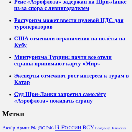
Рейс «Аэрофлота» задержан на Шри-Ланке
из-за спора с лизингодателем
Ростуризм может ввести нулевой НДС для
туроператоров
США отменили ограничения на полёты на
Кубу
Минтуризма Турции: почти все отели
страны принимают карту «Мир»
Эксперты отмечают рост интереса к турам в
Катар
Суд Шри-Ланки запретил самолёту
«Аэрофлота» покидать страну
Метки
В России
ВСУ
Актёр
Армия РФ (ВС РФ)
Владимир Зеленский