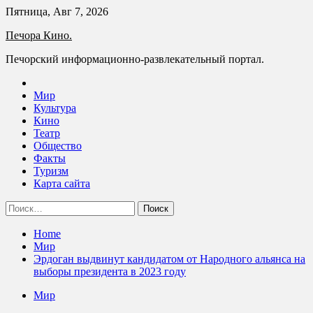
Skip
Пятница, Авг 7, 2026
to
Печора Кино.
content
Печорский информационно-развлекательный портал.
Мир
Культура
Кино
Театр
Общество
Факты
Туризм
Карта сайта
Найти:
Home
Мир
Эрдоган выдвинут кандидатом от Народного альянса на
выборы президента в 2023 году
Мир