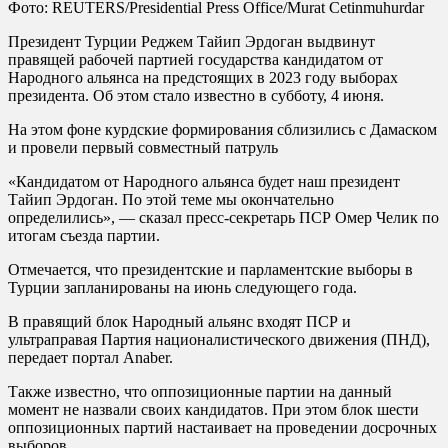
Фото: REUTERS/Presidential Press Office/Murat Cetinmuhurdar
Президент Турции Реджем Тайип Эрдоган выдвинут
правящей рабочей партией государства кандидатом от
Народного альянса на предстоящих в 2023 году выборах
президента. Об этом стало известно в субботу, 4 июня.
На этом фоне курдские формирования сблизились с Дамаском
и провели первый совместный патруль
«Кандидатом от Народного альянса будет наш президент
Тайип Эрдоган. По этой теме мы окончательно
определились», — сказал пресс-секретарь ПСР Омер Челик по
итогам съезда партии.
Отмечается, что президентские и парламентские выборы в
Турции запланированы на июнь следующего года.
В правящий блок Народный альянс входят ПСР и
ультраправая Партия националистического движения (ПНД),
передает портал Anaber.
Также известно, что оппозиционные партии на данный
момент не назвали своих кандидатов. При этом блок шести
оппозиционных партий настаивает на проведении досрочных
выборов.