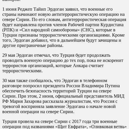
1 июня Реджеп Тайип Эрдоган заявил, что военные его
страны начинают новую антитеррористическую операцию на
севере Сирии. По его словам, антитеррористическая операция
будет направлена против членов Рабочей партии Курдистана
(РПК) и «Сил народной самообороны» (СНС), которые в
Турции признаны террористическими организациями. Кроме
того, Эрдоган добавил, что в дальнейшем будут зачищены и
другие приграничные районы.
29 мая Эрдоган отмечал, что Турция будет продолжать
проводить военную операцию до тех пор, пока не искоренит
террористов организаций, которые Анкара считает
террористическими.
30 мая также сообщалось, что Эрдоган в телефонном
разговоре попросил президента России Владимира Путина
обеспечить безопасность территорий Турции на севере
Сирии. При этом, 2 июня, официальный представитель МИД
РФ Мария Захарова рассказала журналистам, что Россия с
тревогой восприняла заявление Эрдогана о начале новой
военной операции на севере Сирии.
Турция провела на севере Сирии с 2017 года три военные
операции под названиями «Щит Евфрата», «Оливковая ветвь»