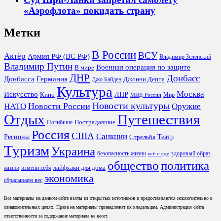
«Аэрофлота» покидать страну
Метки
В России
ВСУ
Актёр
Армия РФ (ВС РФ)
Владимир Зеленский
Владимир Путин
Военная операция по защите
В мире
ДНР
Донбасс
Донбасса
Германия
Джонни Деппа
Джо Байден
Культура
Москва
Искусство
ЛНР
Кино
Мир
МИД России
Новости культуры
Новости России
НАТО
Оружие
Отдых
Путешествия
Пострадавшие
Погибшие
Россия
США
Санкции
Регионы
Театр
Стрельба
Туризм
Украина
безопасность жизни
здоровый образ
всё о еде
общество
политика
лайфхаки для дома
жизни
измени себя
экономика
сбрасываем вес
Все материалы на данном сайте взяты из открытых источников и предоставляются исключительно в
ознакомительных целях. Права на материалы принадлежат их владельцам. Администрация сайта
ответственности за содержание материала не несет.