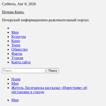
Skip
Суббота, Авг 8, 2026
to
Печора Кино.
content
Печорский информационно-развлекательный портал.
Мир
Культура
Кино
Театр
Общество
Факты
Туризм
Карта сайта
Найти:
Home
Мир
Житель Лисичанска рассказал «Известиям» об
обстановке в городе
Мир