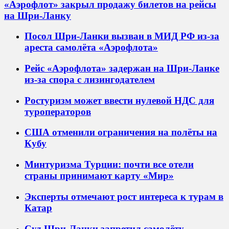
«Аэрофлот» закрыл продажу билетов на рейсы
на Шри-Ланку
Посол Шри-Ланки вызван в МИД РФ из-за
ареста самолёта «Аэрофлота»
Рейс «Аэрофлота» задержан на Шри-Ланке
из-за спора с лизингодателем
Ростуризм может ввести нулевой НДС для
туроператоров
США отменили ограничения на полёты на
Кубу
Минтуризма Турции: почти все отели
страны принимают карту «Мир»
Эксперты отмечают рост интереса к турам в
Катар
Суд Шри-Ланки запретил самолёту