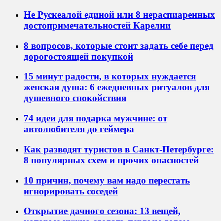
Не Рускеалой единой или 8 нераспиаренных
достопримечательностей Карелии
8 вопросов, которые стоит задать себе перед
дорогостоящей покупкой
15 минут радости, в которых нуждается
женская душа: 6 ежедневных ритуалов для
душевного спокойствия
74 идеи для подарка мужчине: от
автолюбителя до геймера
Как разводят туристов в Санкт-Петербурге:
8 популярных схем и прочих опасностей
10 причин, почему вам надо перестать
игнорировать соседей
Открытие дачного сезона: 13 вещей,