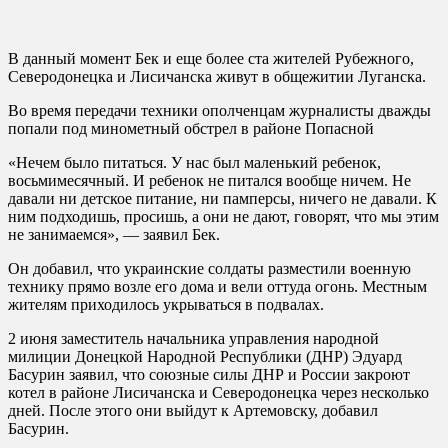
В данный момент Бек и еще более ста жителей Рубежного,
Северодонецка и Лисичанска живут в общежитии Луганска.
Во время передачи техники ополченцам журналисты дважды
попали под минометный обстрел в районе Попасной
«Нечем было питаться. У нас был маленький ребенок,
восьмимесячный. И ребенок не питался вообще ничем. Не
давали ни детское питание, ни памперсы, ничего не давали. К
ним подходишь, просишь, а они не дают, говорят, что мы этим
не занимаемся», — заявил Бек.
Он добавил, что украинские солдаты разместили военную
технику прямо возле его дома и вели оттуда огонь. Местным
жителям приходилось укрываться в подвалах.
2 июня заместитель начальника управления народной
милиции Донецкой Народной Республики (ДНР) Эдуард
Басурин заявил, что союзные силы ДНР и России закроют
котел в районе Лисичанска и Северодонецка через несколько
дней. После этого они выйдут к Артемовску, добавил
Басурин.