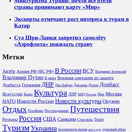
Минтуризма Турции: почти все отели
страны принимают карту «Мир»
Эксперты отмечают рост интереса к турам в
Катар
Суд Шри-Ланки запретил самолёту
«Аэрофлота» покидать страну
Метки
В России
ВСУ
Актёр
Армия РФ (ВС РФ)
Владимир Зеленский
Владимир Путин
Военная операция по защите
В мире
ДНР
Донбасс
Донбасса
Германия
Джонни Деппа
Джо Байден
Культура
Москва
Искусство
ЛНР
Кино
Мир
МИД России
Новости культуры
Новости России
НАТО
Оружие
Отдых
Путешествия
Пострадавшие
Погибшие
Россия
США
Санкции
Регионы
Театр
Стрельба
Туризм
Украина
безопасность жизни
здоровый образ
всё о еде