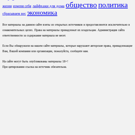
общество
политика
лайфхаки для дома
жизни
измени себя
экономика
сбрасываем вес
Все материалы на данном сайте взяты из открытых источников и предоставляются исключительно в
ознакомительных целях. Права на материалы принадлежат их владельцам. Администрация сайта
ответственности за содержание материала не несет.
Если Вы обнаружили на нашем сайте материалы, которые нарушают авторские права, принадлежащие
Вам, Вашей компании или организации, пожалуйста, сообщите нам.
На сайте могут быть опубликованы материалы 18+!
При цитировании ссылка на источник обязательна.