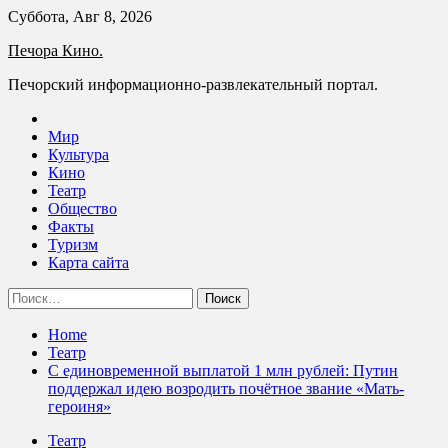
Skip
Суббота, Авг 8, 2026
to
Печора Кино.
content
Печорский информационно-развлекательный портал.
Мир
Культура
Кино
Театр
Общество
Факты
Туризм
Карта сайта
Найти:
Home
Театр
С единовременной выплатой 1 млн рублей: Путин
поддержал идею возродить почётное звание «Мать-
героиня»
Театр