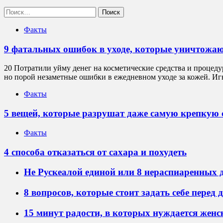
Найти:
Факты
9 фатальных ошибок в уходе, которые уничтожа
20 Потратили уйму денег на косметические средства и процеду
но порой незаметные ошибки в ежедневном уходе за кожей. И
Факты
5 вещей, которые разрушат даже самую крепкую
Факты
4 способа отказаться от сахара и похудеть
Не Рускеалой единой или 8 нераспиаренных 
8 вопросов, которые стоит задать себе перед
15 минут радости, в которых нуждается жен