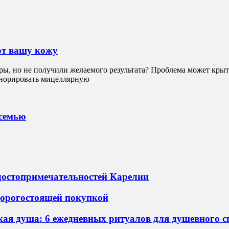
ют вашу кожу
ры, но не получили желаемого результата? Проблема может крыть
гнорировать мицеллярную
 семью
достопримечательностей Карелии
 дорогостоящей покупкой
ская душа: 6 ежедневных ритуалов для душевного 