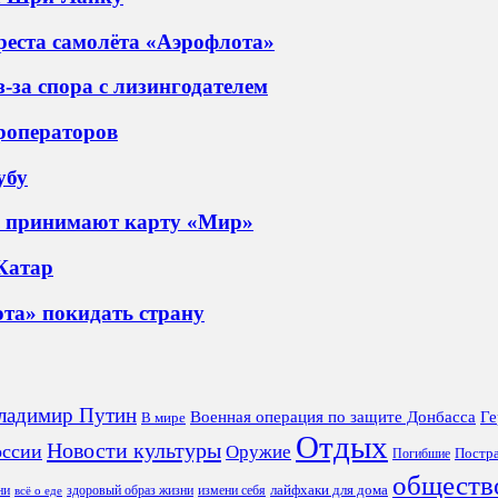
еста самолёта «Аэрофлота»
-за спора с лизингодателем
роператоров
убу
ы принимают карту «Мир»
 Катар
та» покидать страну
ладимир Путин
Военная операция по защите Донбасса
Ге
В мире
Отдых
Новости культуры
оссии
Оружие
Постр
Погибшие
обществ
лайфхаки для дома
ни
здоровый образ жизни
измени себя
всё о еде