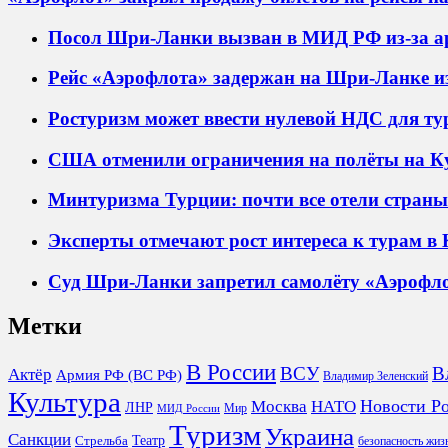
Посол Шри-Ланки вызван в МИД РФ из-за ар
Рейс «Аэрофлота» задержан на Шри-Ланке из
Ростуризм может ввести нулевой НДС для ту
США отменили ограничения на полёты на К
Минтуризма Турции: почти все отели стран
Эксперты отмечают рост интереса к турам в
Суд Шри-Ланки запретил самолёту «Аэрофло
Метки
В России
ВСУ
В
Актёр
Армия РФ (ВС РФ)
Владимир Зеленский
Культура
Новости Р
Москва
НАТО
ЛНР
Мир
МИД России
Туризм
Украина
Санкции
Театр
Стрельба
безопасность жиз