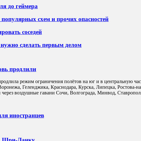
ля до геймера
8 популярных схем и прочих опасностей
ировать соседей
е нужно сделать первым делом
овь продлили
родлила режим ограничения полётов на юг и в центральную част
, Воронежа, Геленджика, Краснодара, Курска, Липецка, Ростова
 через воздушные гавани Сочи, Волгограда, Минвод, Ставропол
для иностранцев
на Шри-Ланку