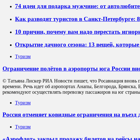
74 идеи для подарка мужчине: от автолюбите
Как разводят туристов в Санкт-Петербурге: 
10 причин, почему вам надо перестать игнор
Открытие дачного сезона: 13 вещей, которы
Туризм
Ограничение полётов в аэропорты юга России вн
© Татьяна Лискер РИА Новости пишет, что Росавиация вновь п
времени. Речь идет об аэропортах Анапы, Белгорода, Брянска
рекомендуют осуществлять перевозку пассажиров на юг страны
Туризм
Россия отменяет ковидные ограничения на въезд 
Туризм
«Аэрофлот» закрыл продажу билетов на рейсы 