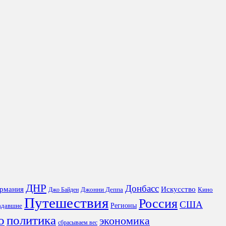
ДНР
Донбасс
рмания
Искусство
Джонни Деппа
Кино
Джо Байден
Путешествия
Россия
США
Регионы
адавшие
о
политика
экономика
сбрасываем вес