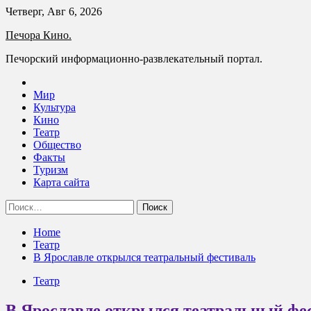
Skip
Четверг, Авг 6, 2026
to
Печора Кино.
content
Печорский информационно-развлекательный портал.
Мир
Культура
Кино
Театр
Общество
Факты
Туризм
Карта сайта
Найти:
Home
Театр
В Ярославле открылся театральный фестиваль
Театр
В Ярославле открылся театральный фе