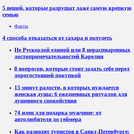
5 вещей, которые разрушат даже самую крепкую
семью
Факты
4 способа отказаться от сахара и похудеть
Не Рускеалой единой или 8 нераспиаренных
достопримечательностей Карелии
8 вопросов, которые стоит задать себе перед
дорогостоящей покупкой
15 минут радости, в которых нуждается
женская душа: 6 ежедневных ритуалов для
душевного спокойствия
74 идеи для подарка мужчине: от
автолюбителя до геймера
Как разводят туристов в Санкт-Петербурге: