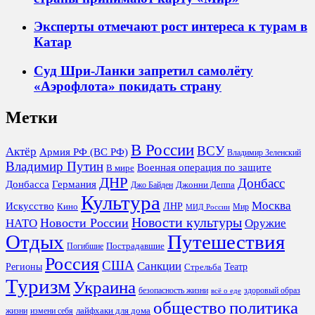
Эксперты отмечают рост интереса к турам в
Катар
Суд Шри-Ланки запретил самолёту
«Аэрофлота» покидать страну
Метки
В России
ВСУ
Актёр
Армия РФ (ВС РФ)
Владимир Зеленский
Владимир Путин
Военная операция по защите
В мире
ДНР
Донбасс
Донбасса
Германия
Джонни Деппа
Джо Байден
Культура
Москва
Искусство
ЛНР
Кино
Мир
МИД России
Новости культуры
Новости России
НАТО
Оружие
Отдых
Путешествия
Пострадавшие
Погибшие
Россия
США
Санкции
Регионы
Театр
Стрельба
Туризм
Украина
безопасность жизни
здоровый образ
всё о еде
общество
политика
лайфхаки для дома
жизни
измени себя