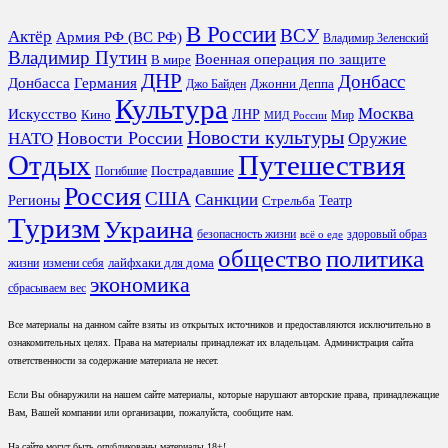
В России
ВСУ
Актёр
Армия РФ (ВС РФ)
Владимир Зеленский
Владимир Путин
Военная операция по защите
В мире
ДНР
Донбасс
Донбасса
Германия
Джонни Деппа
Джо Байден
Культура
Москва
Искусство
ЛНР
Кино
Мир
МИД России
Новости культуры
Новости России
НАТО
Оружие
Отдых
Путешествия
Пострадавшие
Погибшие
Россия
США
Санкции
Регионы
Театр
Стрельба
Туризм
Украина
безопасность жизни
здоровый образ
всё о еде
общество
политика
лайфхаки для дома
жизни
измени себя
экономика
сбрасываем вес
Все материалы на данном сайте взяты из открытых источников и предоставляются исключительно в
ознакомительных целях. Права на материалы принадлежат их владельцам. Администрация сайта
ответственности за содержание материала не несет.
Если Вы обнаружили на нашем сайте материалы, которые нарушают авторские права, принадлежащие
Вам, Вашей компании или организации, пожалуйста, сообщите нам.
На сайте могут быть опубликованы материалы 18+!