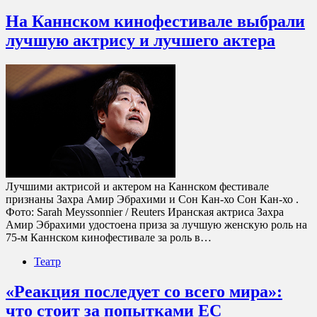
На Каннском кинофестивале выбрали
лучшую актрису и лучшего актера
Лучшими актрисой и актером на Каннском фестивале
признаны Захра Амир Эбрахими и Сон Кан-хо Сон Кан-хо .
Фото: Sarah Meyssonnier / Reuters Иранская актриса Захра
Амир Эбрахими удостоена приза за лучшую женскую роль на
75-м Каннском кинофестивале за роль в…
Театр
«Реакция последует со всего мира»:
что стоит за попытками ЕС