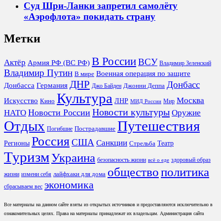
Суд Шри-Ланки запретил самолёту
«Аэрофлота» покидать страну
Метки
В России
ВСУ
Актёр
Армия РФ (ВС РФ)
Владимир Зеленский
Владимир Путин
Военная операция по защите
В мире
ДНР
Донбасс
Донбасса
Германия
Джонни Деппа
Джо Байден
Культура
Москва
Искусство
ЛНР
Кино
Мир
МИД России
Новости культуры
Новости России
НАТО
Оружие
Отдых
Путешествия
Пострадавшие
Погибшие
Россия
США
Санкции
Регионы
Театр
Стрельба
Туризм
Украина
безопасность жизни
здоровый образ
всё о еде
общество
политика
лайфхаки для дома
жизни
измени себя
экономика
сбрасываем вес
Все материалы на данном сайте взяты из открытых источников и предоставляются исключительно в
ознакомительных целях. Права на материалы принадлежат их владельцам. Администрация сайта