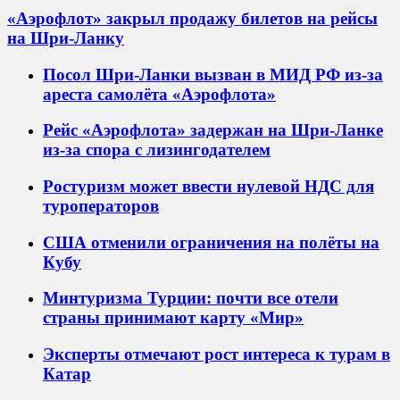
«Аэрофлот» закрыл продажу билетов на рейсы
на Шри-Ланку
Посол Шри-Ланки вызван в МИД РФ из-за
ареста самолёта «Аэрофлота»
Рейс «Аэрофлота» задержан на Шри-Ланке
из-за спора с лизингодателем
Ростуризм может ввести нулевой НДС для
туроператоров
США отменили ограничения на полёты на
Кубу
Минтуризма Турции: почти все отели
страны принимают карту «Мир»
Эксперты отмечают рост интереса к турам в
Катар