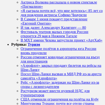
Актриса Волкова рассказала о новом спектакле
«Пигмалион»
«Я сыграла почти всё, что мне хотелось»: 85 лет со
дня рождения актрисы Софико Чиаурели
В Самаре 1 июня покажут представление
«Евгений Онегин»
И так далее: Александру Калягину — 80
Фестиваль театров малых городов России
откроется 29 мая в Нижнем Тагиле
В МХТ имени Чехова запустили проект «АртХаб»
Рубрика:
Туризм
Ограничение полётов в аэропорты юга России
вновь продлили
Россия отменяет ковидные ограничения на въезд
для иностранцев
«Аэрофлот» закрыл продажу билетов на рейсы на
Шри-Ланку
Посол Шри-Ланки вызван в МИД РФ из-за ареста
самолёта «Аэрофлота»
Рейс «Аэрофлота» задержан на Шри-Ланке из-за
спора с лизингодателем
Ростуризм может ввести нулевой НДС для
туроператоров
США отменили ограничения на полёты на Кубу
Минтуризма Турции: почти все отели страны