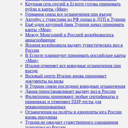
Крупная сеть отелей в Египте готова принимать
рубли и карты «Мир»
Германия сняла все ограничения при въезде
Автобус с туристами из РФ попал в ДТП в Турции
Ещё один крупный банк Турции начал принимать
карты «Мир»
Между Монголией и Россией возобновилось
авиасообщение
Япония возобновила выдачу туристических виз в
России
В Египте планируют принимать российские карты
«Мир»
Италия отменяет все ковидные ограничения при
въезде
Визовый центр Италии вновь принимает
документы на визы
В Турции сняли последние ковидные ограничения
Дания приостанавливает выдачу виз в России
Филиппины принимают любые сертификаты о
прививках и отменяют ПЦР-тесты для
ревакцинированных
Ограничения на полёты в аэропорты юга России
вновь продлены
Турция не ожидает существенного сокращения
турпотока из России