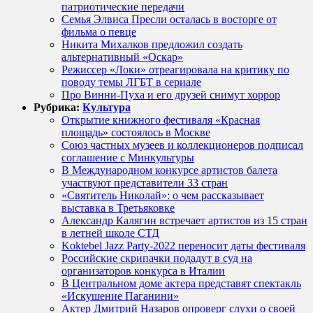
патриотические передачи
Семья Элвиса Пресли осталась в восторге от
фильма о певце
Никита Михалков предложил создать
альтернативный «Оскар»
Режиссер «Локи» отреагировала на критику по
поводу темы ЛГБТ в сериале
Про Винни-Пуха и его друзей снимут хоррор
Рубрика:
Культура
Открытие книжного фестиваля «Красная
площадь» состоялось в Москве
Союз частных музеев и коллекционеров подписал
соглашение с Минкультуры
В Международном конкурсе артистов балета
участвуют представители 33 стран
«Святитель Николай»: о чем рассказывает
выставка в Третьяковке
Александр Калягин встречает артистов из 15 стран
в летней школе СТД
Koktebel Jazz Party-2022 переносит даты фестиваля
Российские скрипачки подадут в суд на
организаторов конкурса в Италии
В Центральном доме актера представят спектакль
«Искушение Паганини»
Актер Дмитрий Назаров опроверг слухи о своей