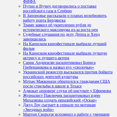
ФИФА
Путин и Вучич договорились о поставке
российского газа в Сербию
В Запорожье рассказали о планах возобновить
работу порта Бердянска
Трамп заявил об укреплении рубля до
исторического максимума из-за роста цен
Судебные слушания по делу Деппа и Херд
завершились
На Каннском кинофестивале выбрали лучший
фильм
На Каннском кинофестивале выбрали лучшую
актрису и лучшего актера
Сарик Андреасян раскритиковал Бориса
Гребенщикова и назвал его «сволочью»
Украинский режиссер высказался против бойкота
российских деятелей культуры
Мэтью Макконахи обратился к гражданам США
после стрельбы в школе в Техасе
Адвокат опроверг слухи об инсульте у Ефремова
Журналист Павлючик раскритиковал идею
Михалкова создать евразийский «Оскар»
Джуд Лоу сыграет в сериале по мотивам
«Звездных войн»
Мартин Скорсезе вспомнил о работе с умершим