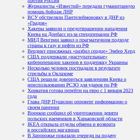
против России
Журналисты «Известий» передали гуманитарную
помощь бойцам ЛНР
ВСУ обстреляли Пантелеймоновку в ДНР из
«Градов»
Хакеры заявили о предотвращении нападения
Киева на Донбасс из-за спецоперации РФ
МИД Венгрии заявил о прагматичном подходе
страны к газу и нефти из РФ
Вердикт присяжных «разбил сердце» Эмбер Херд
США поддержали «наступательные»
кибероперации хакеров в поддержку Украины
Несколько человек пострадали в результате
стрельбы в Оклахоме
США решили довериться заявлениям Киева о
неиспользовании РСЗО для ударов по РФ
Хорватия готова перейти на евро с 1 января 2023
года
Глава ДНР Пушилин опроверг информацию о
своем ранении
Военкор сообщил об уничтожении девяти
польских наемников в Харьковской области
IKEA открыла отделы обмена и возврата
в российских магазинах
В Запорожье показали очереди на подачу