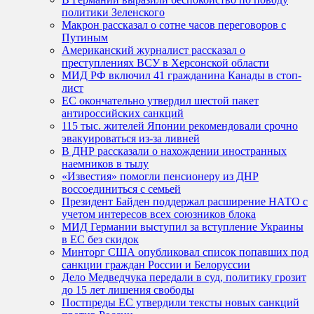
политики Зеленского
Макрон рассказал о сотне часов переговоров с
Путиным
Американский журналист рассказал о
преступлениях ВСУ в Херсонской области
МИД РФ включил 41 гражданина Канады в стоп-
лист
ЕС окончательно утвердил шестой пакет
антироссийских санкций
115 тыс. жителей Японии рекомендовали срочно
эвакуироваться из-за ливней
В ДНР рассказали о нахождении иностранных
наемников в тылу
«Известия» помогли пенсионеру из ДНР
воссоединиться с семьей
Президент Байден поддержал расширение НАТО с
учетом интересов всех союзников блока
МИД Германии выступил за вступление Украины
в ЕС без скидок
Минторг США опубликовал список попавших под
санкции граждан России и Белоруссии
Дело Медведчука передали в суд, политику грозит
до 15 лет лишения свободы
Постпреды ЕС утвердили тексты новых санкций