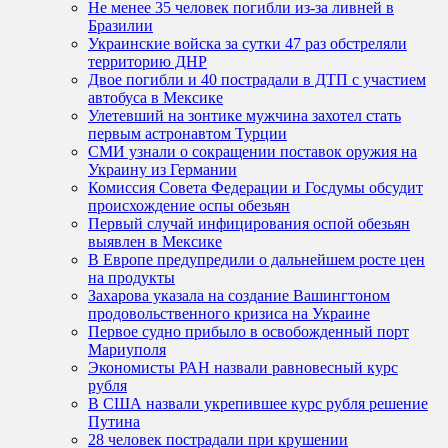
Не менее 35 человек погибли из-за ливней в
Бразилии
Украинские войска за сутки 47 раз обстреляли
территорию ДНР
Двое погибли и 40 пострадали в ДТП с участием
автобуса в Мексике
Улетевший на зонтике мужчина захотел стать
первым астронавтом Турции
СМИ узнали о сокращении поставок оружия на
Украину из Германии
Комиссия Совета Федерации и Госдумы обсудит
происхождение оспы обезьян
Первый случай инфицирования оспой обезьян
выявлен в Мексике
В Европе предупредили о дальнейшем росте цен
на продукты
Захарова указала на создание Вашингтоном
продовольственного кризиса на Украине
Первое судно прибыло в освобожденный порт
Мариуполя
Экономисты РАН назвали равновесный курс
рубля
В США назвали укрепившее курс рубля решение
Путина
28 человек пострадали при крушении