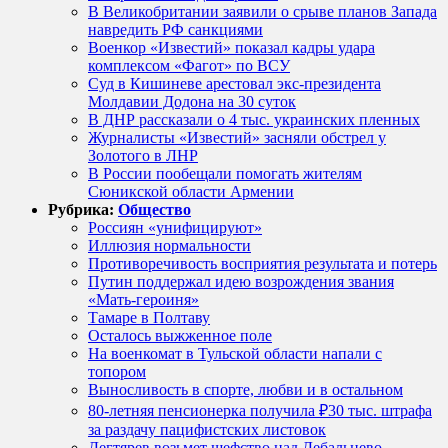
В Великобритании заявили о срыве планов Запада
навредить РФ санкциями
Военкор «Известий» показал кадры удара
комплексом «Фагот» по ВСУ
Суд в Кишиневе арестовал экс-президента
Молдавии Додона на 30 суток
В ДНР рассказали о 4 тыс. украинских пленных
Журналисты «Известий» засняли обстрел у
Золотого в ЛНР
В России пообещали помогать жителям
Сюникской области Армении
Рубрика:
Общество
Россиян «унифицируют»
Иллюзия нормальности
Противоречивость восприятия результата и потерь
Путин поддержал идею возрождения звания
«Мать-героиня»
Тамаре в Полтаву
Осталось выжженное поле
На военкомат в Тульской области напали с
топором
Выносливость в спорте, любви и в остальном
80-летняя пенсионерка получила ₽30 тыс. штрафа
за раздачу пацифистских листовок
Дегтярев возьмет шефство над Дебальцево