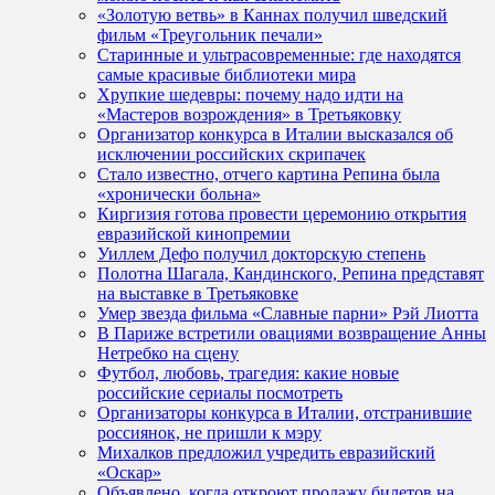
«Золотую ветвь» в Каннах получил шведский
фильм «Треугольник печали»
Старинные и ультрасовременные: где находятся
самые красивые библиотеки мира
Хрупкие шедевры: почему надо идти на
«Мастеров возрождения» в Третьяковку
Организатор конкурса в Италии высказался об
исключении российских скрипачек
Стало известно, отчего картина Репина была
«хронически больна»
Киргизия готова провести церемонию открытия
евразийской кинопремии
Уиллем Дефо получил докторскую степень
Полотна Шагала, Кандинского, Репина представят
на выставке в Третьяковке
Умер звезда фильма «Славные парни» Рэй Лиотта
В Париже встретили овациями возвращение Анны
Нетребко на сцену
Футбол, любовь, трагедия: какие новые
российские сериалы посмотреть
Организаторы конкурса в Италии, отстранившие
россиянок, не пришли к мэру
Михалков предложил учредить евразийский
«Оскар»
Объявлено, когда откроют продажу билетов на