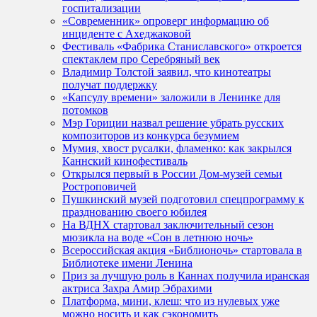
госпитализации
«Современник» опроверг информацию об
инциденте с Ахеджаковой
Фестиваль «Фабрика Станиславского» откроется
спектаклем про Серебряный век
Владимир Толстой заявил, что кинотеатры
получат поддержку
«Капсулу времени» заложили в Ленинке для
потомков
Мэр Гориции назвал решение убрать русских
композиторов из конкурса безумием
Мумия, хвост русалки, фламенко: как закрылся
Каннский кинофестиваль
Открылся первый в России Дом-музей семьи
Ростроповичей
Пушкинский музей подготовил спецпрограмму к
празднованию своего юбилея
На ВДНХ стартовал заключительный сезон
мюзикла на воде «Сон в летнюю ночь»
Всероссийская акция «Библионочь» стартовала в
Библиотеке имени Ленина
Приз за лучшую роль в Каннах получила иранская
актриса Захра Амир Эбрахими
Платформа, мини, клеш: что из нулевых уже
можно носить и как сэкономить