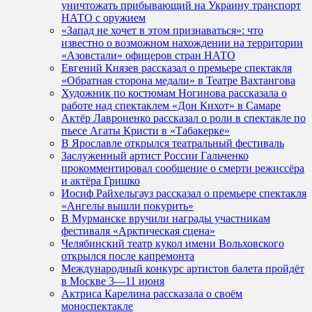
уничтожать прибывающий на Украину транспорт
НАТО с оружием
«Запад не хочет в этом признаваться»: что
известно о возможном нахождении на территории
«Азовстали» офицеров стран НАТО
Евгений Князев рассказал о премьере спектакля
«Обратная сторона медали» в Театре Вахтангова
Художник по костюмам Ногинова рассказала о
работе над спектаклем «Дон Кихот» в Самаре
Актёр Лавроненко рассказал о роли в спектакле по
пьесе Агаты Кристи в «Табакерке»
В Ярославле открылся театральный фестиваль
Заслуженный артист России Гальченко
прокомментировал сообщение о смерти режиссёра
и актёра Гришко
Иосиф Райхельгауз рассказал о премьере спектакля
«Ангелы вышли покурить»
В Мурманске вручили награды участникам
фестиваля «Арктическая сцена»
Челябинский театр кукол имени Вольховского
открылся после капремонта
Международный конкурс артистов балета пройдёт
в Москве 3—11 июня
Актриса Карелина рассказала о своём
моноспектакле