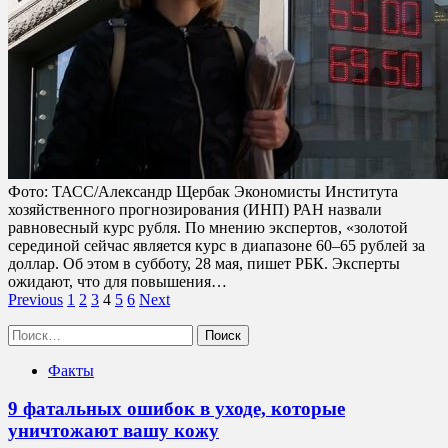
Фото: ТАСС/Александр Щербак Экономисты Института
хозяйственного прогнозирования (ИНП) РАН назвали
равновесный курс рубля. По мнению экспертов, «золотой
серединой сейчас является курс в диапазоне 60–65 рублей за
доллар. Об этом в субботу, 28 мая, пишет РБК. Эксперты
ожидают, что для повышения…
Пагинация
Previous
1
2
3
4
5
6
Next
записей
Найти:
Факты
9 фатальных ошибок в уходе, которые
уничтожают вашу кожу