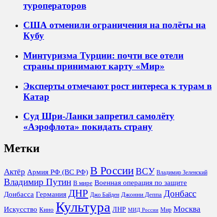
туроператоров
США отменили ограничения на полёты на
Кубу
Минтуризма Турции: почти все отели
страны принимают карту «Мир»
Эксперты отмечают рост интереса к турам в
Катар
Суд Шри-Ланки запретил самолёту
«Аэрофлота» покидать страну
Метки
В России
ВСУ
Актёр
Армия РФ (ВС РФ)
Владимир Зеленский
Владимир Путин
Военная операция по защите
В мире
ДНР
Донбасс
Донбасса
Германия
Джонни Деппа
Джо Байден
Культура
Москва
Искусство
ЛНР
Кино
Мир
МИД России