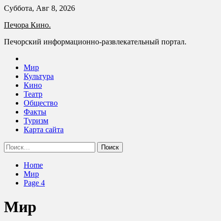
Skip
Суббота, Авг 8, 2026
to
Печора Кино.
content
Печорский информационно-развлекательный портал.
Мир
Культура
Кино
Театр
Общество
Факты
Туризм
Карта сайта
Найти:
Home
Мир
Page 4
Мир