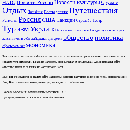
Новости культуры
Новости России
НАТО
Оружие
Отдых
Путешествия
Пострадавшие
Погибшие
Россия
США
Санкции
Регионы
Театр
Стрельба
Туризм
Украина
безопасность жизни
здоровый образ
всё о еде
общество
политика
лайфхаки для дома
жизни
измени себя
экономика
сбрасываем вес
Все материалы на данном сайте взяты из открытых источников и предоставляются исключительно в
ознакомительных целях. Права на материалы принадлежат их владельцам. Администрация сайта
ответственности за содержание материала не несет.
Если Вы обнаружили на нашем сайте материалы, которые нарушают авторские права, принадлежащие
Вам, Вашей компании или организации, пожалуйста, сообщите нам.
На сайте могут быть опубликованы материалы 18+!
При цитировании ссылка на источник обязательна.