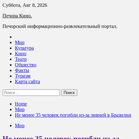
Skip
Суббота, Авг 8, 2026
to
Печора Кино.
content
Печорский информационно-развлекательный портал.
Мир
Культура
Кино
Театр
Общество
Факты
Туризм
Карта сайта
Найти:
Home
Мир
Не менее 35 человек погибли из-за ливней в Бразилии
Мир
Не менее 35 человек погибли из-за