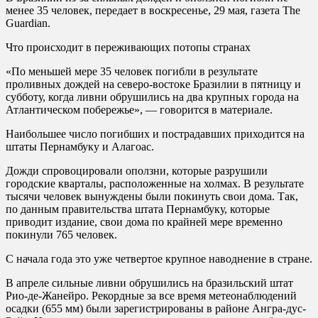
менее 35 человек, передает в воскресенье, 29 мая, газета The
Guardian.
Что происходит в переживающих потопы странах
«По меньшей мере 35 человек погибли в результате
проливных дождей на северо-востоке Бразилии в пятницу и
субботу, когда ливни обрушились на два крупных города на
Атлантическом побережье», — говорится в материале.
Наибольшее число погибших и пострадавших приходится на
штаты Пернамбуку и Алагоас.
Дожди спровоцировали оползни, которые разрушили
городские кварталы, расположенные на холмах. В результате
тысячи человек вынуждены были покинуть свои дома. Так,
по данным правительства штата Пернамбуку, которые
приводит издание, свои дома по крайней мере временно
покинули 765 человек.
С начала года это уже четвертое крупное наводнение в стране.
В апреле сильные ливни обрушились на бразильский штат
Рио-де-Жанейро. Рекордные за все время метеонаблюдений
осадки (655 мм) были зарегистрированы в районе Ангра-дус-