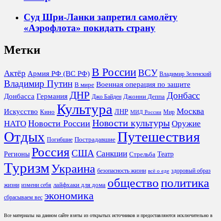
Суд Шри-Ланки запретил самолёту
«Аэрофлота» покидать страну
Метки
В России
ВСУ
Актёр
Армия РФ (ВС РФ)
Владимир Зеленский
Владимир Путин
Военная операция по защите
В мире
ДНР
Донбасс
Донбасса
Германия
Джонни Деппа
Джо Байден
Культура
Москва
Искусство
ЛНР
Кино
Мир
МИД России
Новости культуры
Новости России
НАТО
Оружие
Отдых
Путешествия
Пострадавшие
Погибшие
Россия
США
Санкции
Регионы
Театр
Стрельба
Туризм
Украина
безопасность жизни
здоровый образ
всё о еде
общество
политика
лайфхаки для дома
жизни
измени себя
экономика
сбрасываем вес
Все материалы на данном сайте взяты из открытых источников и предоставляются исключительно в