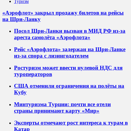
Туризм
«Аэрофлот» закрыл продажу билетов на рейсы
на Шри-Ланку
Посол Шри-Ланки вызван в МИД РФ из-за
ареста самолёта «Аэрофлота»
Рейс «Аэрофлота» задержан на Шри-Ланке
из-за спора с лизингодателем
Ростуризм может ввести нулевой НДС для
туроператоров
США отменили ограничения на полёты на
Кубу
Минтуризма Турции: почти все отели
страны принимают карту «Мир»
Эксперты отмечают рост интереса к турам в
Катар