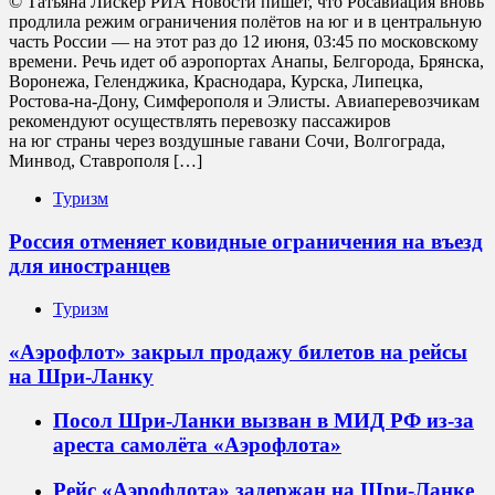
© Татьяна Лискер РИА Новости пишет, что Росавиация вновь
продлила режим ограничения полётов на юг и в центральную
часть России — на этот раз до 12 июня, 03:45 по московскому
времени. Речь идет об аэропортах Анапы, Белгорода, Брянска,
Воронежа, Геленджика, Краснодара, Курска, Липецка,
Ростова-на-Дону, Симферополя и Элисты. Авиаперевозчикам
рекомендуют осуществлять перевозку пассажиров
на юг страны через воздушные гавани Сочи, Волгограда,
Минвод, Ставрополя […]
Туризм
Россия отменяет ковидные ограничения на въезд
для иностранцев
Туризм
«Аэрофлот» закрыл продажу билетов на рейсы
на Шри-Ланку
Посол Шри-Ланки вызван в МИД РФ из-за
ареста самолёта «Аэрофлота»
Рейс «Аэрофлота» задержан на Шри-Ланке