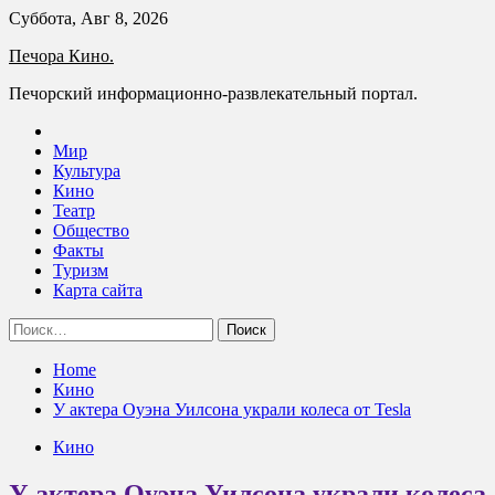
Skip
Суббота, Авг 8, 2026
to
Печора Кино.
content
Печорский информационно-развлекательный портал.
Мир
Культура
Кино
Театр
Общество
Факты
Туризм
Карта сайта
Найти:
Home
Кино
У актера Оуэна Уилсона украли колеса от Tesla
Кино
У актера Оуэна Уилсона украли колеса