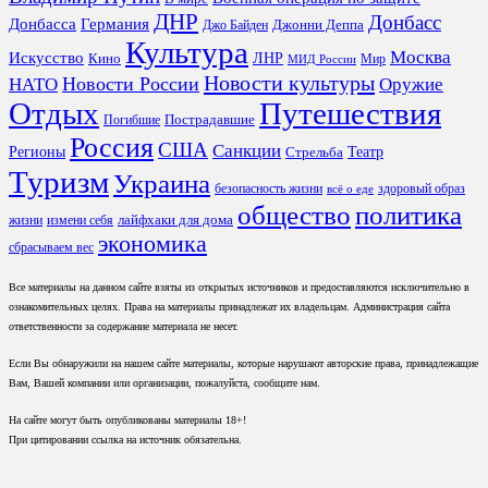
ДНР
Донбасс
Донбасса
Германия
Джонни Деппа
Джо Байден
Культура
Москва
Искусство
ЛНР
Кино
Мир
МИД России
Новости культуры
Новости России
НАТО
Оружие
Отдых
Путешествия
Пострадавшие
Погибшие
Россия
США
Санкции
Регионы
Театр
Стрельба
Туризм
Украина
безопасность жизни
здоровый образ
всё о еде
общество
политика
лайфхаки для дома
жизни
измени себя
экономика
сбрасываем вес
Все материалы на данном сайте взяты из открытых источников и предоставляются исключительно в
ознакомительных целях. Права на материалы принадлежат их владельцам. Администрация сайта
ответственности за содержание материала не несет.
Если Вы обнаружили на нашем сайте материалы, которые нарушают авторские права, принадлежащие
Вам, Вашей компании или организации, пожалуйста, сообщите нам.
На сайте могут быть опубликованы материалы 18+!
При цитировании ссылка на источник обязательна.