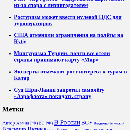
из-за спора с лизингодателем
Ростуризм может ввести нулевой НДС для
туроператоров
США отменили ограничения на полёты на
Кубу
Минтуризма Турции: почти все отели
страны принимают карту «Мир»
Эксперты отмечают рост интереса к турам в
Катар
Суд Шри-Ланки запретил самолёту
«Аэрофлота» покидать страну
Метки
В России
ВСУ
Актёр
Армия РФ (ВС РФ)
Владимир Зеленский
Владимир Путин
Военная операция по защите
В мире