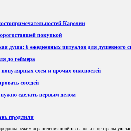
достопримечательностей Карелии
 дорогостоящей покупкой
ская душа: 6 ежедневных ритуалов для душевного 
ля до геймера
8 популярных схем и прочих опасностей
ировать соседей
е нужно сделать первым делом
овь продлили
родлила режим ограничения полётов на юг и в центральную част