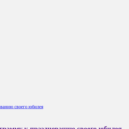
ованию своего юбилея
грамму к празднованию своего юбилея