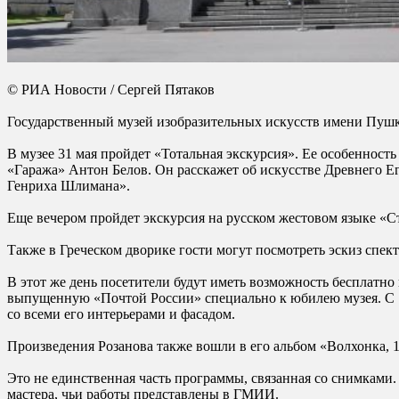
© РИА Новости / Сергей Пятаков
Государственный музей изобразительных искусств имени Пушк
В музее 31 мая пройдет «Тотальная экскурсия». Ее особенност
«Гаража» Антон Белов. Он расскажет об искусстве Древнего Е
Генриха Шлимана».
Еще вечером пройдет экскурсия на русском жестовом языке 
Также в Греческом дворике гости могут посмотреть эскиз спе
В этот же день посетители будут иметь возможность бесплатн
выпущенную «Почтой России» специально к юбилею музея. С 1 
со всеми его интерьерами и фасадом.
Произведения Розанова также вошли в его альбом «Волхонка, 
Это не единственная часть программы, связанная со снимками
мастера, чьи работы представлены в ГМИИ.