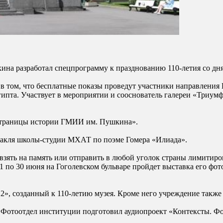
ина разработал спецпрограмму к празднованию 110-летия со дн
ь в том, что бесплатные показы проведут участники направлени
гипта. Участвует в мероприятии и сооснователь галереи «Триум
«Страницы истории ГМИИ им. Пушкина».
ктакля школы-студии МХАТ по поэме Гомера «Илиада».
о взять на память или отправить в любой уголок страны лимити
по 30 июня на Гоголевском бульваре пройдет выставка его фото
12», созданный к 110-летию музея. Кроме него учреждение так
. Фотоотдел институции подготовил аудиопроект «Контексты. Фо