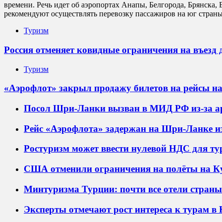
времени. Речь идет об аэропортах Анапы, Белгорода, Брянска
рекомендуют осуществлять перевозку пассажиров на юг страны
Туризм
Россия отменяет ковидные ограничения на въезд 
Туризм
«Аэрофлот» закрыл продажу билетов на рейсы 
Посол Шри-Ланки вызван в МИД РФ из-за ар
Рейс «Аэрофлота» задержан на Шри-Ланке из
Ростуризм может ввести нулевой НДС для ту
США отменили ограничения на полёты на К
Минтуризма Турции: почти все отели стран
Эксперты отмечают рост интереса к турам в