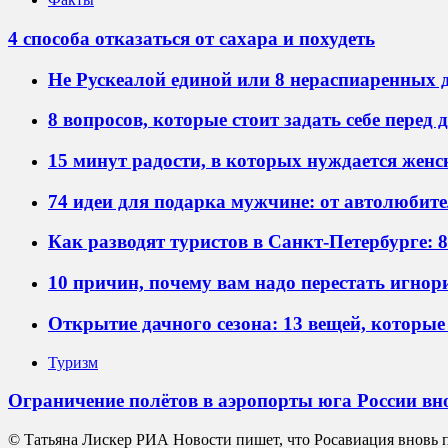
4 способа отказаться от сахара и похудеть
Не Рускеалой единой или 8 нераспиаренных 
8 вопросов, которые стоит задать себе перед
15 минут радости, в которых нуждается жен
74 идеи для подарка мужчине: от автолюбите
Как разводят туристов в Санкт-Петербурге: 
10 причин, почему вам надо перестать игнор
Открытие дачного сезона: 13 вещей, которы
Туризм
Ограничение полётов в аэропорты юга России вн
© Татьяна Лискер РИА Новости пишет, что Росавиация вновь п