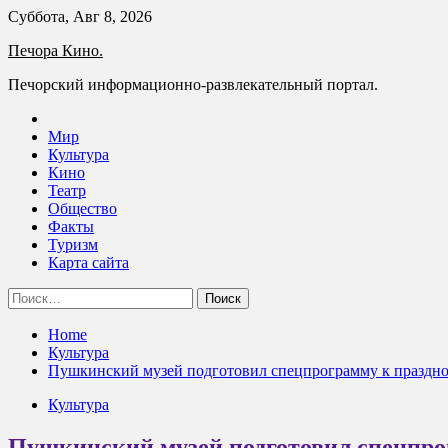
Skip
Суббота, Авг 8, 2026
to
Печора Кино.
content
Печорский информационно-развлекательный портал.
Мир
Культура
Кино
Театр
Общество
Факты
Туризм
Карта сайта
Найти:
Home
Культура
Пушкинский музей подготовил спецпрограмму к праздн
Культура
Пушкинский музей подготовил спецпро