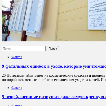
Найти:
Факты
9 фатальных ошибок в уходе, которые уничтожа
20 Потратили уйму денег на косметические средства и процеду
но порой незаметные ошибки в ежедневном уходе за кожей. И
Факты
5 вещей, которые разрушат даже самую крепкую
Факты