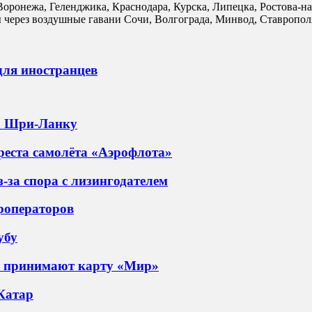
, Воронежа, Геленджика, Краснодара, Курска, Липецка, Ростова
 через воздушные гавани Сочи, Волгограда, Минвод, Ставропол
для иностранцев
на Шри-Ланку
еста самолёта «Аэрофлота»
-за спора с лизингодателем
роператоров
убу
ы принимают карту «Мир»
 Катар