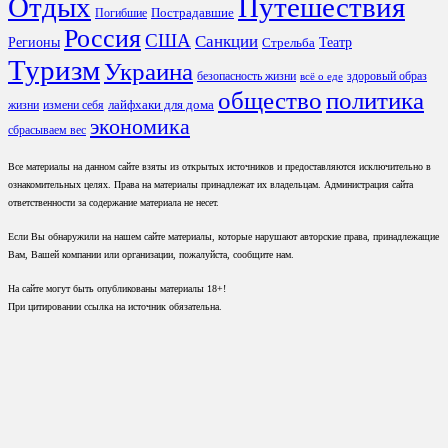
Отдых
Путешествия
Пострадавшие
Погибшие
Россия
США
Санкции
Регионы
Театр
Стрельба
Туризм
Украина
безопасность жизни
здоровый образ
всё о еде
общество
политика
лайфхаки для дома
жизни
измени себя
экономика
сбрасываем вес
Все материалы на данном сайте взяты из открытых источников и предоставляются исключительно в
ознакомительных целях. Права на материалы принадлежат их владельцам. Администрация сайта
ответственности за содержание материала не несет.
Если Вы обнаружили на нашем сайте материалы, которые нарушают авторские права, принадлежащие
Вам, Вашей компании или организации, пожалуйста, сообщите нам.
На сайте могут быть опубликованы материалы 18+!
При цитировании ссылка на источник обязательна.