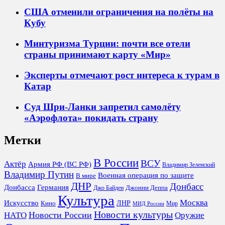
США отменили ограничения на полёты на
Кубу
Минтуризма Турции: почти все отели
страны принимают карту «Мир»
Эксперты отмечают рост интереса к турам в
Катар
Суд Шри-Ланки запретил самолёту
«Аэрофлота» покидать страну
Метки
В России
ВСУ
Актёр
Армия РФ (ВС РФ)
Владимир Зеленский
Владимир Путин
Военная операция по защите
В мире
ДНР
Донбасс
Донбасса
Германия
Джонни Деппа
Джо Байден
Культура
Москва
Искусство
ЛНР
Кино
Мир
МИД России
Новости культуры
Новости России
НАТО
Оружие