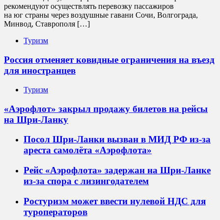
рекомендуют осуществлять перевозку пассажиров
на юг страны через воздушные гавани Сочи, Волгограда,
Минвод, Ставрополя […]
Туризм
Россия отменяет ковидные ограничения на въезд
для иностранцев
Туризм
«Аэрофлот» закрыл продажу билетов на рейсы
на Шри-Ланку
Посол Шри-Ланки вызван в МИД РФ из-за
ареста самолёта «Аэрофлота»
Рейс «Аэрофлота» задержан на Шри-Ланке
из-за спора с лизингодателем
Ростуризм может ввести нулевой НДС для
туроператоров