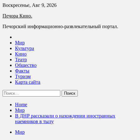
Skip
Воскресенье, Авг 9, 2026
to
Печора Кино.
content
Печорский информационно-развлекательный портал.
Мир
Культура
Кино
Театр
Общество
Факты
Туризм
Карта сайта
Найти:
Home
Мир
В ДНР рассказали о нахождении иностранных
наемников в тылу
Мир