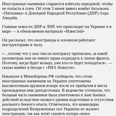
Иностранные наемники стараются избегать передовой, чтобы
не попасть в плен. Об этом 3 июня заявил комбат батальона
«Пятнашка» в Донецкой Народной Республике (ДНР) Ахра
Авидзба.
Главные новости ДНР и ЛНР, что происходит на Украине и в
мире — в обновляемом материале «Известий»
Он рассказал, что иностранцы в основном работают
инструкторами в тылу.
«…потому что у них там по контракту прописано, за какой
километраж они не имеют права подходить к линии фронта.
Поэтому, когда будет кольцо, уже кто-то будет попадаться», —
сказал комбат в беседе с «РИА Новости».
Накануне в Минобороны РФ сообщили, что сотни
иностранных наемников на Украине уничтожены
высокоточным оружием вскоре после их прибытия в места
прохождения ими доподготовки. В ведомстве уточнили, что
большая часть наемников была уничтожена в зоне боевых
действий вследствие низкого уровня подготовки и отсутствия
реального боевого опыта. Отмечалось, что командиры
подразделений Вооруженных сил Украины не жалеют
иностранцев, так как хотят снизить потери своих