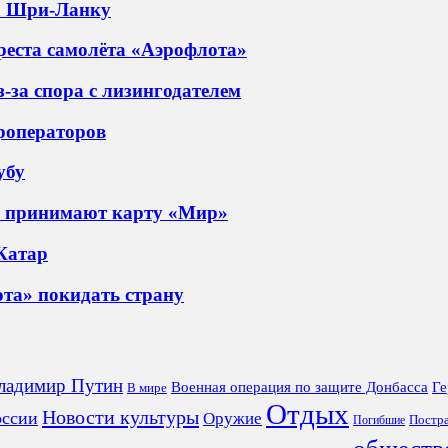
на Шри-Ланку
еста самолёта «Аэрофлота»
-за спора с лизингодателем
роператоров
убу
ы принимают карту «Мир»
 Катар
та» покидать страну
ладимир Путин
Военная операция по защите Донбасса
Ге
В мире
Отдых
Новости культуры
оссии
Оружие
Постр
Погибшие