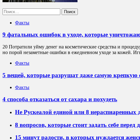
Найти:
Факты
9 фатальных ошибок в уходе, которые уничтожа
20 Потратили уйму денег на косметические средства и процеду
но порой незаметные ошибки в ежедневном уходе за кожей. И
Факты
5 вещей, которые разрушат даже самую крепкую
Факты
4 способа отказаться от сахара и похудеть
Не Рускеалой единой или 8 нераспиаренных 
8 вопросов, которые стоит задать себе перед
15 минут радости, в которых нуждается жен