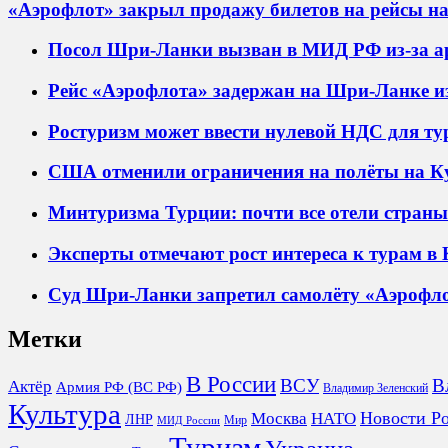
«Аэрофлот» закрыл продажу билетов на рейсы 
Посол Шри-Ланки вызван в МИД РФ из-за ар
Рейс «Аэрофлота» задержан на Шри-Ланке из
Ростуризм может ввести нулевой НДС для ту
США отменили ограничения на полёты на К
Минтуризма Турции: почти все отели стран
Эксперты отмечают рост интереса к турам в
Суд Шри-Ланки запретил самолёту «Аэрофло
Метки
В России
ВСУ
В
Актёр
Армия РФ (ВС РФ)
Владимир Зеленский
Культура
Новости Р
Москва
НАТО
ЛНР
Мир
МИД России
Туризм