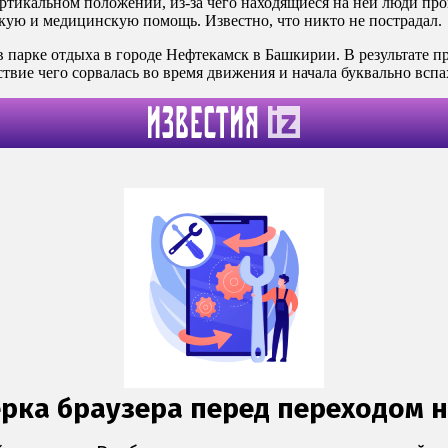
ертикальном положении, из-за чего находящиеся на ней люди пр
кую и медицинскую помощь. Известно, что никто не пострадал.
в парке отдыха в городе Нефтекамск в Башкирии. В результате 
дствие чего сорвалась во время движения и начала буквально всп