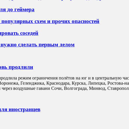
ля до геймера
8 популярных схем и прочих опасностей
ировать соседей
е нужно сделать первым делом
овь продлили
родлила режим ограничения полётов на юг и в центральную част
, Воронежа, Геленджика, Краснодара, Курска, Липецка, Ростова
 через воздушные гавани Сочи, Волгограда, Минвод, Ставропол
для иностранцев