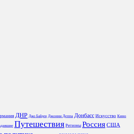
ДНР
Донбасс
рмания
Искусство
Джонни Деппа
Кино
Джо Байден
Путешествия
Россия
США
Регионы
адавшие