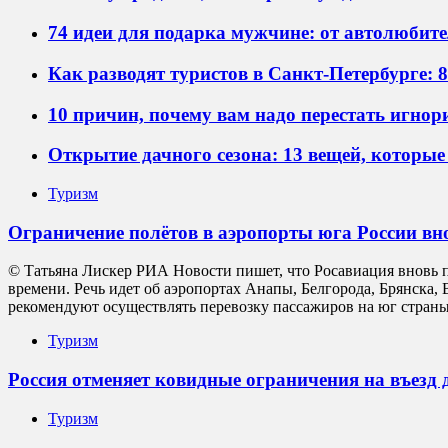
74 идеи для подарка мужчине: от автолюбите
Как разводят туристов в Санкт-Петербурге: 
10 причин, почему вам надо перестать игнор
Открытие дачного сезона: 13 вещей, которы
Туризм
Ограничение полётов в аэропорты юга России вн
© Татьяна Лискер РИА Новости пишет, что Росавиация вновь п
времени. Речь идет об аэропортах Анапы, Белгорода, Брянска
рекомендуют осуществлять перевозку пассажиров на юг страны
Туризм
Россия отменяет ковидные ограничения на въезд 
Туризм