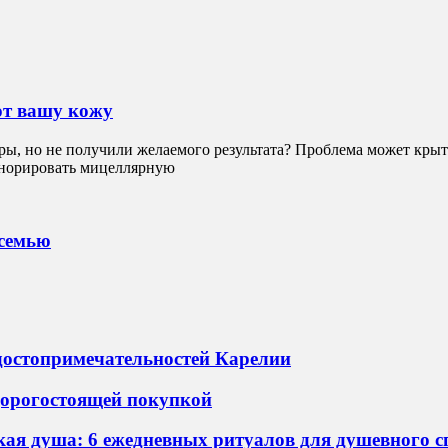
ют вашу кожу
ры, но не получили желаемого результата? Проблема может крыть
гнорировать мицеллярную
 семью
достопримечательностей Карелии
 дорогостоящей покупкой
ская душа: 6 ежедневных ритуалов для душевного 