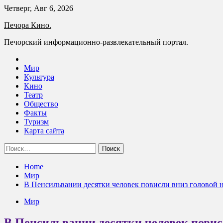
Skip
Четверг, Авг 6, 2026
to
Печора Кино.
content
Печорский информационно-развлекательный портал.
Мир
Культура
Кино
Театр
Общество
Факты
Туризм
Карта сайта
Найти:
Home
Мир
В Пенсильвании десятки человек повисли вниз головой 
Мир
В Пенсильвании десятки человек повис