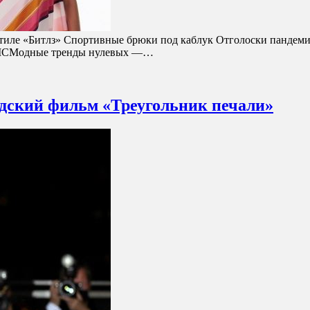
иле «Битлз» Спортивные брюки под каблук Отголоски пандемии 
BLICМодные тренды нулевых —…
едский фильм «Треугольник печали»