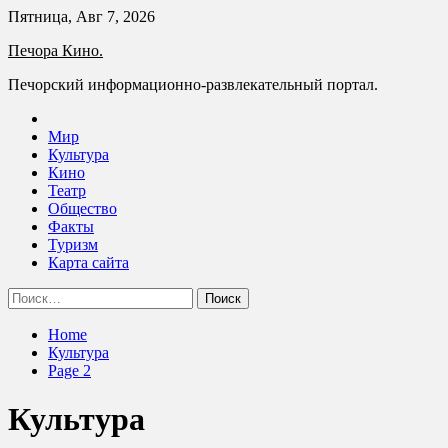
Skip
Пятница, Авг 7, 2026
to
Печора Кино.
content
Печорский информационно-развлекательный портал.
Мир
Культура
Кино
Театр
Общество
Факты
Туризм
Карта сайта
Найти:
Home
Культура
Page 2
Культура