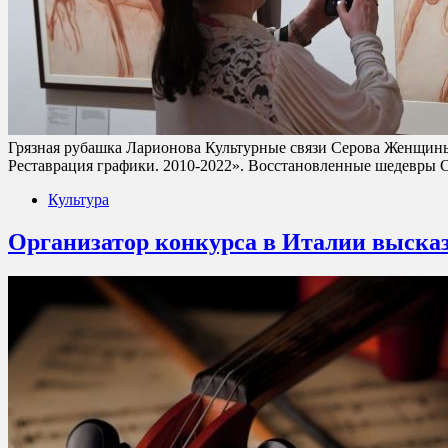
Грязная рубашка Ларионова Культурные связи Серова Женщины 
Реставрация графики. 2010-2022». Восстановленные шедевры С
Культура
Организатор конкурса в Италии выска