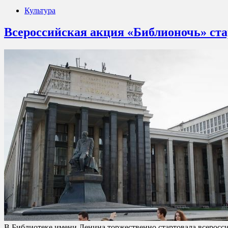
Культура
Всероссийская акция «Библионочь» ста
В Библиотеке имени Ленина торжественно стартовала всеросс