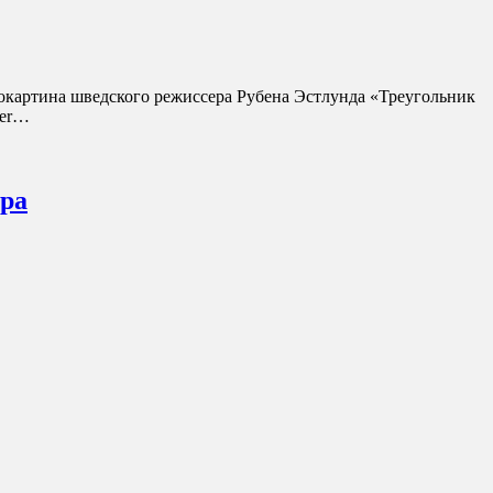
нокартина шведского режиссера Рубена Эстлунда «Треугольник
ter…
ира