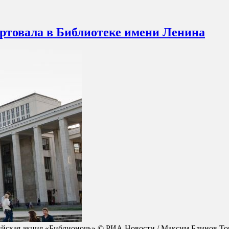
ртовала в Библиотеке имени Ленина
ийская акция «Библионочь» © РИА Новости / Максим Блинов То